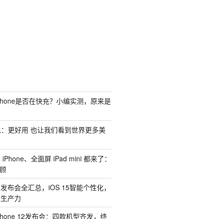
向
下
滚
动
到
内
容
Phone是否在快充？小编实测，原来是
汇总：更好用 也让我们看到世界更多美
Phone、全面屏 iPad mini 都来了：
回顾
1 发布会全汇总，iOS 15智能个性化，
有生产力
hone 12发布会：四款机型齐发，终