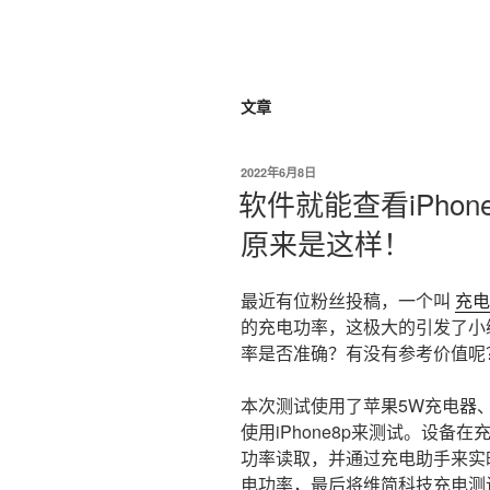
我爱阅读
跳
至
内
容
文章
发
2022年6月8日
布
软件就能查看iPho
于
原来是这样！
最近有位粉丝投稿，一个叫
充电
的充电功率，这极大的引发了小编
率是否准确？有没有参考价值呢
本次测试使用了苹果5W充电器、苹
使用iPhone8p来测试。设
功率读取，并通过充电助手来实
电功率，最后将维简科技充电测