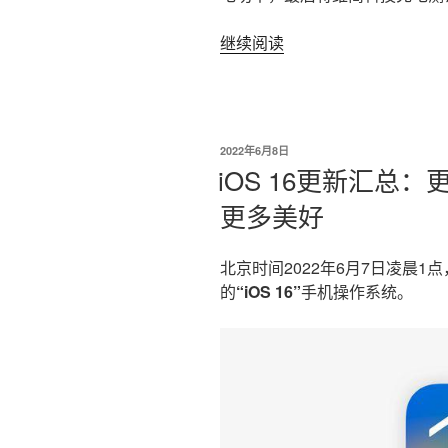
继续阅读
“软
件
就
能
查
发
2022年6月8日
看
布
iOS 16更新汇总
于
iPhone
更多美好
是
否
在
北京时间2022年6月7日凌晨1
快
的
“iOS 16”
手机操作系统。
充？
小
编
实
测，
原