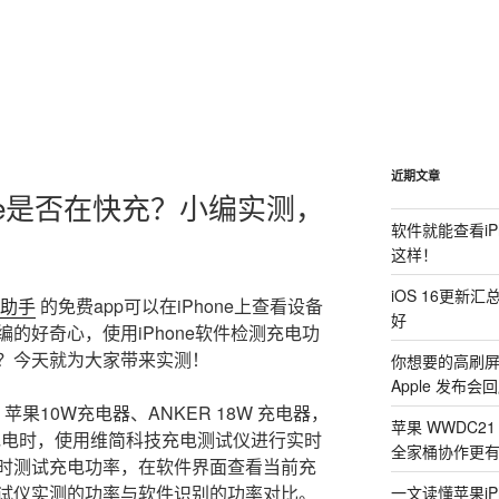
近期文章
ne是否在快充？小编实测，
软件就能查看i
这样！
iOS 16更新
助手
的免费app可以在iPhone上查看设备
好
的好奇心，使用iPhone软件检测充电功
？今天就为大家带来实测！
你想要的高刷屏 i
Apple 发布会
果10W充电器、ANKER 18W 充电器，
苹果 WWDC2
备在充电时，使用维简科技充电测试仪进行实时
全家桶协作更
时测试充电功率，在软件界面查看当前充
试仪实测的功率与软件识别的功率对比。
一文读懂苹果iP