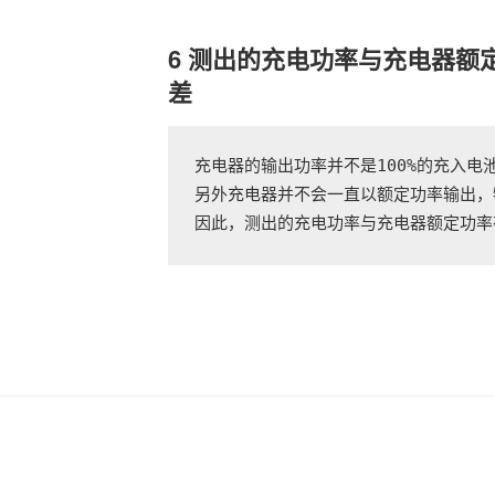
6 测出的充电功率与充电器额定
差
充电器的输出功率并不是100%的充入电
另外充电器并不会一直以额定功率输出，