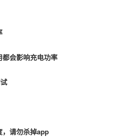
率
用都会影响充电功率
测试
，请勿杀掉app