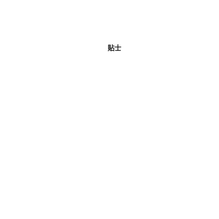
我爱阅读
跳
至
内
容
贴士