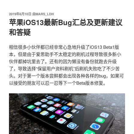
我爱阅读
跳
至
发
2019年6月10日
由
MARS_LDH
内
布
苹果iOS13最新Bug汇总及更新建议
容
于
和答疑
相信很多小伙伴都已经非常心急地升级了iOS13 Beta1版
本，但是由于爱思助手不太稳定的刷机过程导致很多新小
伙伴都掉坑里去了。还有的因为懒没有备份就跑去升级
了，导致选择“保留用户资料刷机”后刷机失败吃了不少苦
头。对于第一个版本尝鲜都会出现各种各样的bug，如果可
以接受的朋友可以忍一忍等下一个Beta版本修复。