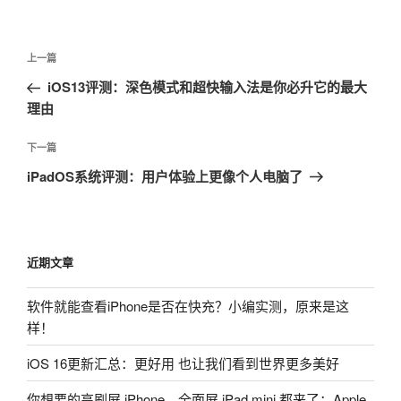
文
上
上一篇
章
一
iOS13评测：深色模式和超快输入法是你必升它的最大
导
篇
理由
航
文
章
下
下一篇
一
iPadOS系统评测：用户体验上更像个人电脑了
篇
文
章
近期文章
软件就能查看iPhone是否在快充？小编实测，原来是这
样！
iOS 16更新汇总：更好用 也让我们看到世界更多美好
你想要的高刷屏 iPhone、全面屏 iPad mini 都来了：Apple