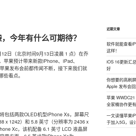
近期文章
袭，今年有什么可期待？
软件就能查看i
这样！
2日（北京时间9月13日凌晨 1 点）在乔
果预计带来新款iPhone、iPad、
iOS 16更新
次的苹果发布会前都传闻不断，接下来我们就
好
哪些看点。
你想要的高刷屏 i
Apple 发布会
苹果 WWDC2
全家桶协作更
将包括两款OLED机型iPhone Xs，屏幕尺
一文读懂苹果iP
x 1242）和 5.8 英寸（分辨率为 2436 x
于加入5G，设
ne Xc，该机配备 6.1 英寸 LCD 液晶屏