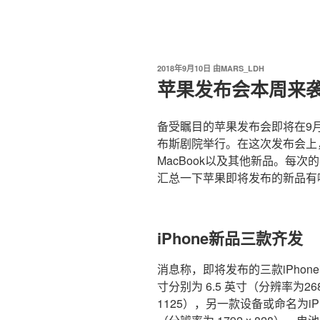
我爱阅读
跳
至
内
容
发
2018年9月10日
由
MARS_LDH
布
苹果发布会本周来
于
备受瞩目的苹果发布会即将在9月1
布斯剧院举行。在这次发布会上，苹
MacBook以及其他新品。每
汇总一下苹果即将发布的新品有
iPhone新品三款齐发
消息称，即将发布的三款iPhone
寸分别为 6.5 英寸（分辨率为2688 
1125），另一款设备或命名为iPho