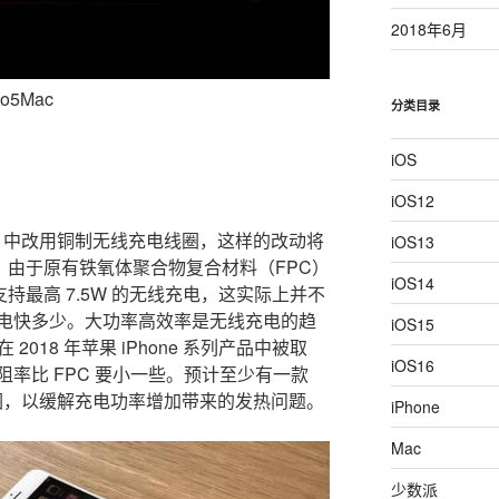
2018年6月
o5Mac
分类目录
iOS
iOS12
hone 中改用铜制无线充电线圈，这样的改动将
iOS13
效率。由于原有铁氧体聚合物复合材料（FPC）
iOS14
 支持最高 7.5W 的无线充电，这实际上并不
充电快多少。大功率高效率是无线充电的趋
iOS15
018 年苹果 iPhone 系列产品中被取
iOS16
率比 FPC 要小一些。预计至少有一款
制线圈，以缓解充电功率增加带来的发热问题。
iPhone
Mac
少数派