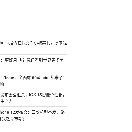
Phone是否在快充？小编实测，原来是
汇总：更好用 也让我们看到世界更多美
Phone、全面屏 iPad mini 都来了：
回顾
1 发布会全汇总，iOS 15智能个性化，
有生产力
hone 12发布会：四款机型齐发，终
计致敬乔布斯？