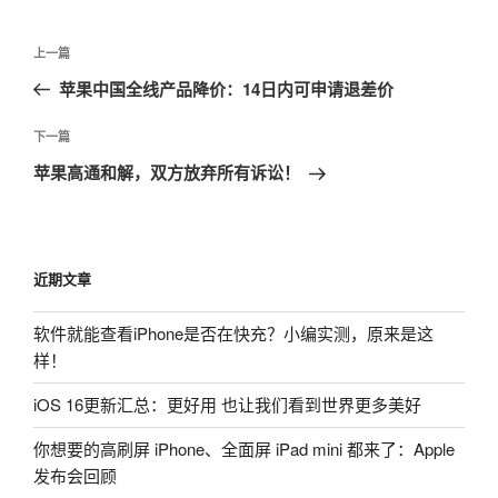
文
上
上一篇
章
一
苹果中国全线产品降价：14日内可申请退差价
导
篇
航
文
下
下一篇
章
一
苹果高通和解，双方放弃所有诉讼！
篇
文
章
近期文章
软件就能查看iPhone是否在快充？小编实测，原来是这
样！
iOS 16更新汇总：更好用 也让我们看到世界更多美好
你想要的高刷屏 iPhone、全面屏 iPad mini 都来了：Apple
发布会回顾