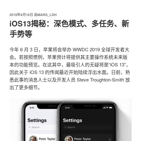
我爱阅读
跳
至
发
2019年4月16日
由
MARS_LDH
内
布
iOS13揭秘：深色模式、多任务、新
容
于
手势等
今年 6 月 3 日，苹果将会举办 WWDC 2019 全球开发者大
会。若按照惯例，苹果预计将提供其主要操作系统未来版
本的功能预览。在这其中，最吸引人的无疑将是“iOS 13”，
因此关于 iOS 13 的传闻最近开始陆续浮出水面。日前，熟
悉此事的消息人士以及开发人员 Steve Troughton-Smith 放
出了更多细节。