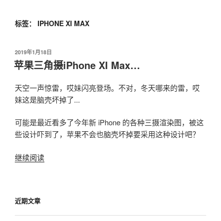
我爱阅读
跳
至
标签：
IPHONE XI MAX
内
容
发
2019年1月18日
布
苹果三角摄iPhone XI Max…
于
天空一声惊雷，哎妹闪亮登场。不对，冬天哪来的雷，哎
妹这是脑壳坏掉了...
可能是最近看多了今年新 iPhone 的各种三摄渲染图，被这
些设计吓到了，苹果不会也脑壳坏掉要采用这种设计吧？
继续阅读
“苹
果
三
角
近期文章
摄
iPhone