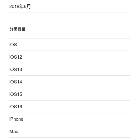
2018年6月
分类目录
iOS
iOS12
iOS13
iOS14
iOS15
iOS16
iPhone
Mac