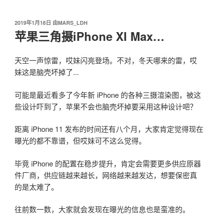
我爱阅读
跳
至
发
2019年1月18日
由
MARS_LDH
内
布
苹果三角摄iPhone XI Max…
容
于
天空一声惊雷，哎妹闪亮登场。不对，冬天哪来的雷，哎
妹这是脑壳坏掉了...
可能是最近看多了今年新 iPhone 的各种三摄渲染图，被这
些设计吓到了，苹果不会也脑壳坏掉要采用这种设计吧？
距离 iPhone 11 发布的时间还有八个月，大家肯定觉得现在
曝光的都不靠谱，但哎妹可不这么觉得。
毕竟 iPhone 的配置在稳步提升，肯定会需要更多供应原器
件厂商，供应链越来越长，网络越来越发达，想要保密真
的是太难了。
往前数一数，大家就会发现在曝光的信息也是蛮准的。