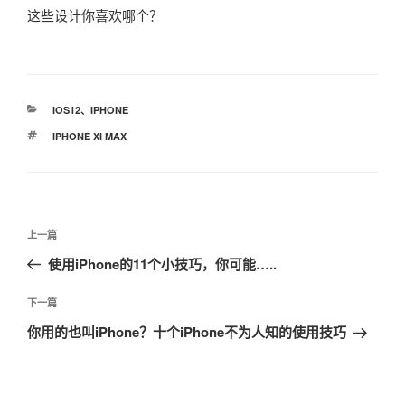
这些设计你喜欢哪个？
分
IOS12
、
IPHONE
类
标
IPHONE XI MAX
签
文
上
上一篇
章
一
使用iPhone的11个小技巧，你可能…..
导
篇
航
文
下
下一篇
章
一
你用的也叫iPhone？十个iPhone不为人知的使用技巧
篇
文
章